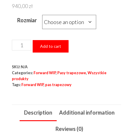
940,00
zł
Rozmiar
Pro
Add to cart
Harness
z
SKU:
N/A
pasem
Categories:
Forward WIP
,
Pasy trapezowe
,
Wszystkie
stabilizującym
produkty
quantity
Tags:
Forward WIP
,
pas trapezowy
Description
Additional information
Reviews (0)