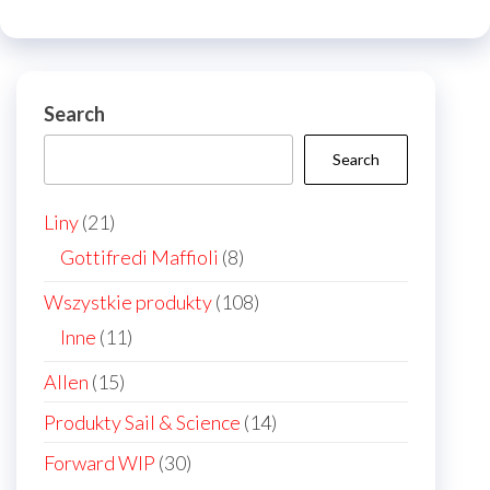
may
may
be
be
chosen
chos
on
on
Search
the
the
Search
product
prod
page
page
21
Liny
21
products
8
Gottifredi Maffioli
8
products
108
Wszystkie produkty
108
products
11
Inne
11
products
15
Allen
15
products
14
Produkty Sail & Science
14
products
30
Forward WIP
30