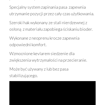
Specjalny system zapinania pasa zapewnia
utrzymanie pozycji przez cały czas użytkowania.
Szeroki hak wykonany ze stali nierdzewnej z
osłoną z materiału zapobiega ściskaniu bioder.
Wykonane z neoprenu krocze zapewnia
odpowiedni komfort.
Wzmocnione kevlarem siedzenie dla
zwiększenia wytrzymałości na przecieranie.
Może być używany z lub bez pasa
stabilizującego.