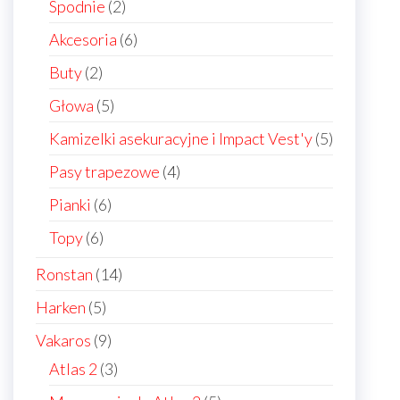
products
2
Spodnie
2
products
6
Akcesoria
6
products
2
Buty
2
products
5
Głowa
5
products
5
Kamizelki asekuracyjne i Impact Vest'y
5
products
4
Pasy trapezowe
4
products
6
Pianki
6
products
6
Topy
6
products
14
Ronstan
14
products
5
Harken
5
products
9
Vakaros
9
products
3
Atlas 2
3
products