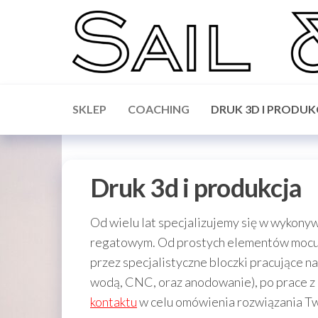
Skip
to
the
content
Sail &
Forward
WIP,
Science
Vakaros,
SKLEP
COACHING
DRUK 3D I PRODUK
Calypso,
Ronstan
Druk 3d i produkcja
Od wielu lat specjalizujemy się w wykony
regatowym. Od prostych elementów mocuj
przez specjalistyczne bloczki pracujące n
wodą, CNC, oraz anodowanie), po prace z
kontaktu
w celu omówienia rozwiązania T