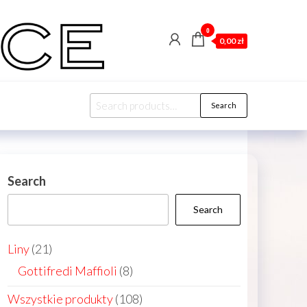
0
0,00 zł
Search
Search
for:
Search
Search
21
Liny
21
products
8
Gottifredi Maffioli
8
products
108
Wszystkie produkty
108