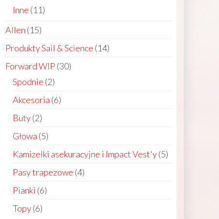
products
11
Inne
11
products
15
Allen
15
products
14
Produkty Sail & Science
14
products
30
Forward WIP
30
products
2
Spodnie
2
products
6
Akcesoria
6
products
2
Buty
2
products
5
Głowa
5
products
5
Kamizelki asekuracyjne i Impact Vest'y
5
products
4
Pasy trapezowe
4
products
6
Pianki
6
products
6
Topy
6