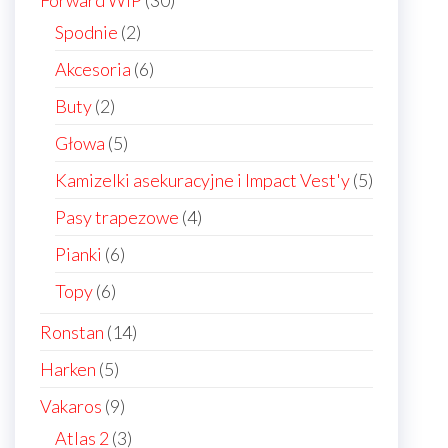
Forward WIP
30
products
2
Spodnie
2
products
6
Akcesoria
6
products
2
Buty
2
products
5
Głowa
5
products
5
Kamizelki asekuracyjne i Impact Vest'y
5
products
4
Pasy trapezowe
4
products
6
Pianki
6
products
6
Topy
6
products
14
Ronstan
14
products
5
Harken
5
products
9
Vakaros
9
products
3
Atlas 2
3