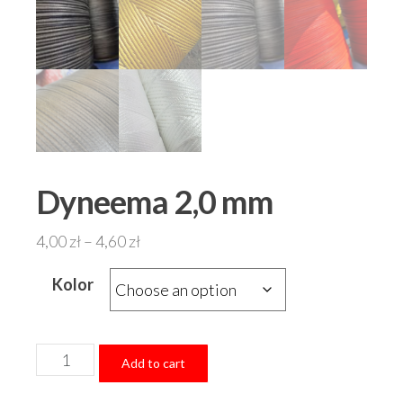
Dyneema 2,0 mm
4,00
zł
–
4,60
zł
Kolor
Dyneema
Add to cart
2,0