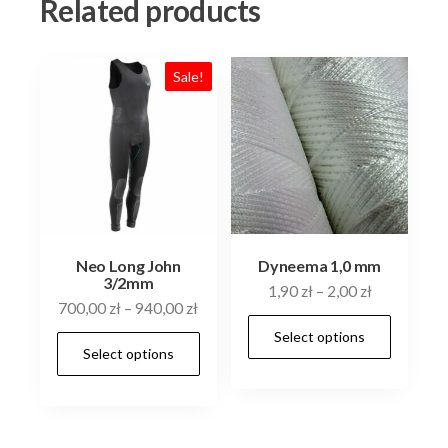
Related products
Sale!
Neo Long John
Dyneema 1,0 mm
3/2mm
1,90
zł
–
2,00
zł
700,00
zł
–
940,00
zł
This
Select options
This
prod
Select options
product
has
has
multi
multiple
varia