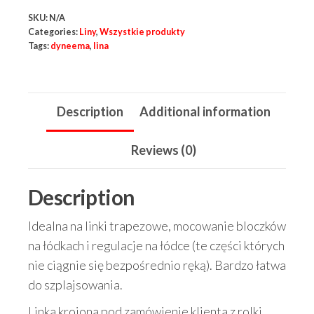
mm
SKU:
N/A
quantity
Categories:
Liny
,
Wszystkie produkty
Tags:
dyneema
,
lina
Description
Additional information
Reviews (0)
Description
Idealna na linki trapezowe, mocowanie bloczków
na łódkach i regulacje na łódce (te części których
nie ciągnie się bezpośrednio ręką). Bardzo łatwa
do szplajsowania.
Linka krojona pod zamówienie klienta z rolki.