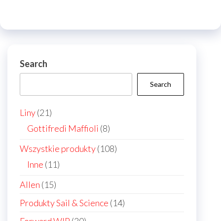
options
may
may
be
be
chos
chosen
on
on
Search
the
the
prod
Search
product
page
page
21
Liny
21
products
8
Gottifredi Maffioli
8
products
108
Wszystkie produkty
108
products
11
Inne
11
products
15
Allen
15
products
14
Produkty Sail & Science
14
products
30