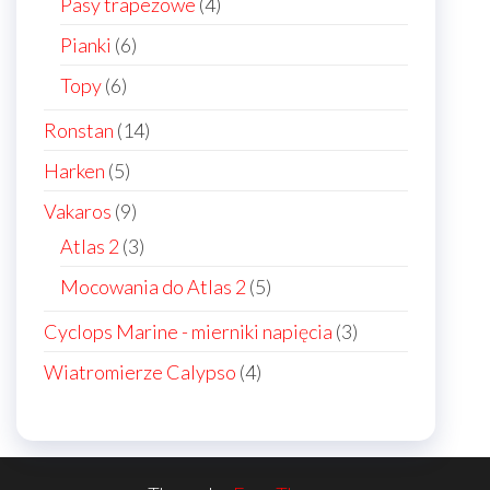
4
Pasy trapezowe
4
products
6
Pianki
6
products
6
Topy
6
products
14
Ronstan
14
products
5
Harken
5
products
9
Vakaros
9
products
3
Atlas 2
3
products
5
Mocowania do Atlas 2
5
products
3
Cyclops Marine - mierniki napięcia
3
products
4
Wiatromierze Calypso
4
products