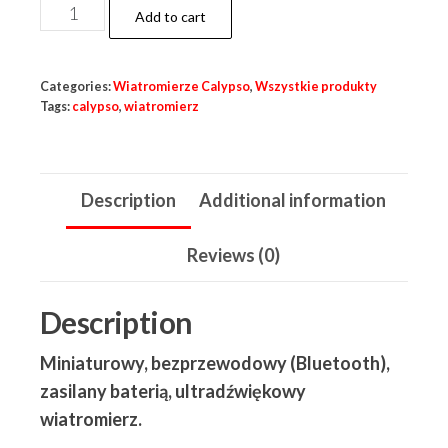
Wiatromierz
Add to cart
Calypso
Mini
Categories:
Wiatromierze Calypso
,
Wszystkie produkty
quantity
Tags:
calypso
,
wiatromierz
Description
Additional information
Reviews (0)
Description
Miniaturowy, bezprzewodowy (Bluetooth),
zasilany baterią, ultradźwiękowy
wiatromierz.