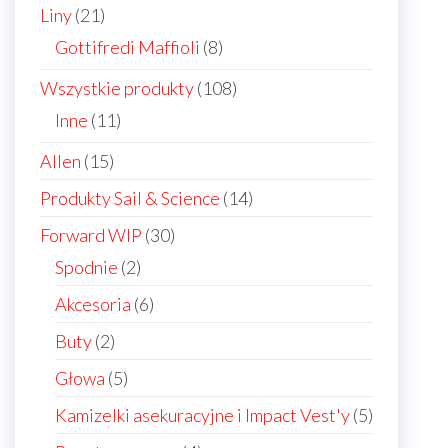
21
Liny
21
products
8
Gottifredi Maffioli
8
products
108
Wszystkie produkty
108
products
11
Inne
11
products
15
Allen
15
products
14
Produkty Sail & Science
14
products
30
Forward WIP
30
products
2
Spodnie
2
products
6
Akcesoria
6
products
2
Buty
2
products
5
Głowa
5
products
5
Kamizelki asekuracyjne i Impact Vest'y
5
products