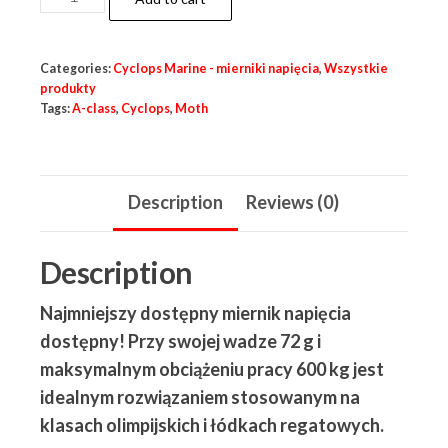
Nano
-
Categories:
Cyclops Marine - mierniki napięcia
,
Wszystkie
czujnik
produkty
napięcia
Tags:
A-class
,
Cyclops
,
Moth
quantity
Description
Reviews (0)
Description
Najmniejszy dostępny miernik napięcia
dostępny! Przy swojej wadze 72 g i
maksymalnym obciążeniu pracy 600 kg jest
idealnym rozwiązaniem stosowanym na
klasach olimpijskich i łódkach regatowych.