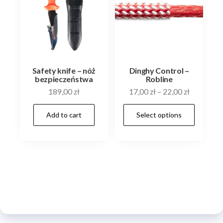
be
chosen
on
the
product
Safety knife – nóż
Dinghy Control –
page
bezpieczeństwa
Robline
189,00
zł
17,00
zł
–
22,00
zł
This
Add to cart
Select options
prod
has
multi
varia
The
optio
may
be