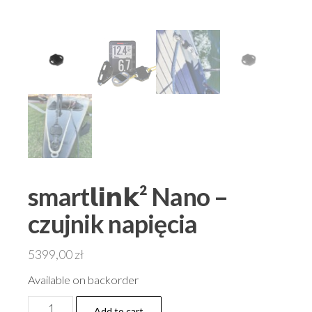
smart𝗹𝗶𝗻𝗸² Nano –
czujnik napięcia
5399,00
zł
Available on backorder
smart𝗹𝗶𝗻𝗸²
Add to cart