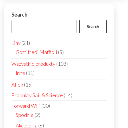
chos
on
Search
the
Search
prod
page
21
Liny
21
products
8
Gottifredi Maffioli
8
products
108
Wszystkie produkty
108
products
11
Inne
11
products
15
Allen
15
products
14
Produkty Sail & Science
14
products
30
Forward WIP
30
products
2
Spodnie
2
products
6
Akcesoria
6