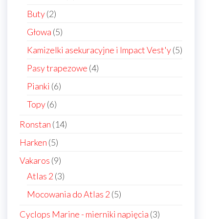
products
2
Buty
2
products
5
Głowa
5
products
5
Kamizelki asekuracyjne i Impact Vest'y
5
products
4
Pasy trapezowe
4
products
6
Pianki
6
products
6
Topy
6
products
14
Ronstan
14
products
5
Harken
5
products
9
Vakaros
9
products
3
Atlas 2
3
products
5
Mocowania do Atlas 2
5
products
3
Cyclops Marine - mierniki napięcia
3