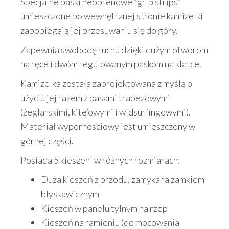
Specjalne paski neoprenowe “grip strips”
umieszczone po wewnętrznej stronie kamizelki
zapobiegają jej przesuwaniu się do góry.
Zapewnia swobodę ruchu dzięki dużym otworom
na ręce i dwóm regulowanym paskom na klatce.
Kamizelka została zaprojektowana z myślą o
użyciu jej razem z pasami trapezowymi
(żeglarskimi, kite’owymi i widsurfingowymi).
Materiał wypornościowy jest umieszczony w
górnej części.
Posiada 5 kieszeni w różnych rozmiarach:
Duża kieszeń z przodu, zamykana zamkiem
błyskawicznym
Kieszeń w panelu tylnym na rzep
Kieszeń na ramieniu (do mocowania