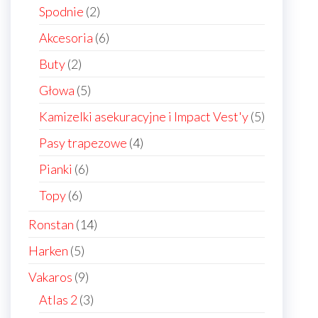
products
2
Spodnie
2
products
6
Akcesoria
6
products
2
Buty
2
products
5
Głowa
5
products
5
Kamizelki asekuracyjne i Impact Vest'y
5
products
4
Pasy trapezowe
4
products
6
Pianki
6
products
6
Topy
6
products
14
Ronstan
14
products
5
Harken
5
products
9
Vakaros
9
products
3
Atlas 2
3