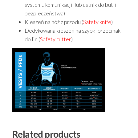
systemu komunikacji, lub ustnik do butli
bezpieczeństwa)
Kieszeń na nóż z przodu (
Safety knife
)
Dedykowana kieszeń na szybki przecinak
do lin (
Safety cutter
)
Related products