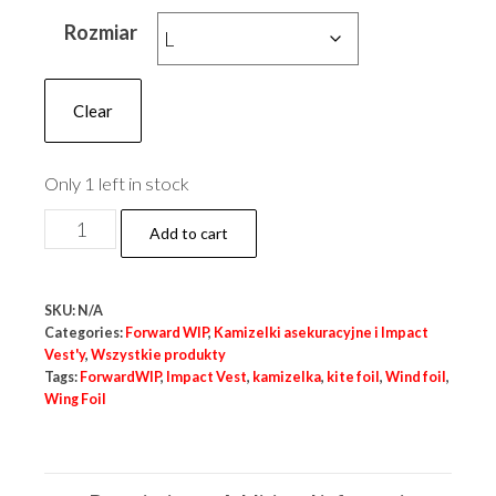
price
price
Rozmiar
was:
is:
700,00 zł.
650,00 zł.
Clear
Only 1 left in stock
Impact
Add to cart
Vest
50N
SKU:
N/A
quantity
Categories:
Forward WIP
,
Kamizelki asekuracyjne i Impact
Vest'y
,
Wszystkie produkty
Tags:
ForwardWIP
,
Impact Vest
,
kamizelka
,
kite foil
,
Wind foil
,
Wing Foil