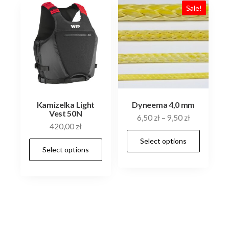
Sale!
Kamizelka Light
Dyneema 4,0 mm
Vest 50N
6,50
zł
–
9,50
zł
420,00
zł
This
Select options
This
prod
Select options
product
has
has
multi
multiple
varia
variants.
The
The
optio
options