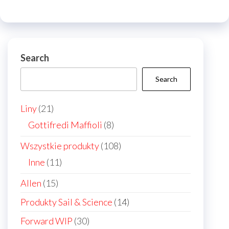
may
may
be
be
chos
chosen
on
on
Search
the
the
prod
Search
product
page
page
21
Liny
21
products
8
Gottifredi Maffioli
8
products
108
Wszystkie produkty
108
products
11
Inne
11
products
15
Allen
15
products
14
Produkty Sail & Science
14
products
30
Forward WIP
30