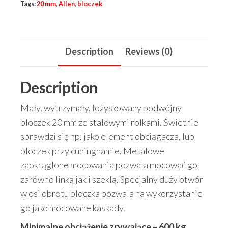
Tags:
20 mm
,
Allen
,
bloczek
20
mm
quantity
Description
Reviews (0)
Description
Mały, wytrzymały, łożyskowany podwójny
bloczek 20 mm ze stalowymi rolkami. Świetnie
sprawdzi się np. jako element obciągacza, lub
bloczek przy cuninghamie. Metalowe
zaokrąglone mocowania pozwala mocować go
zarówno linką jak i szeklą. Specjalny duży otwór
w osi obrotu bloczka pozwala na wykorzystanie
go jako mocowane kaskady.
Minimalne obciążenie zrywające – 600 kg