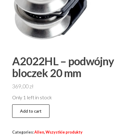
A2022HL – podwójny
bloczek 20 mm
369,00
zł
Only 1 left in stock
A2022HL
Add to cart
-
podwójny
Categories:
Allen
,
Wszystkie produkty
bloczek