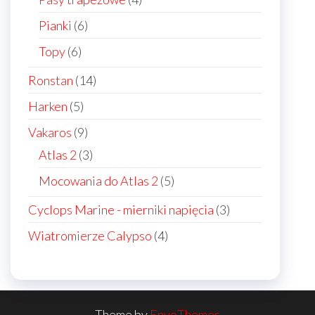
products
6
Pianki
6
products
6
Topy
6
products
14
Ronstan
14
products
5
Harken
5
products
9
Vakaros
9
products
3
Atlas 2
3
products
5
Mocowania do Atlas 2
5
products
3
Cyclops Marine - mierniki napięcia
3
products
4
Wiatromierze Calypso
4
products
Theme by
EnvoThemes