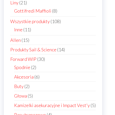
21
Liny
21
products
8
Gottifredi Maffioli
8
products
108
Wszystkie produkty
108
products
11
Inne
11
products
15
Allen
15
products
14
Produkty Sail & Science
14
products
30
Forward WIP
30
products
2
Spodnie
2
products
6
Akcesoria
6
products
2
Buty
2
products
5
Głowa
5
products
5
Kamizelki asekuracyjne i Impact Vest'y
5
products
4
Pasy trapezowe
4